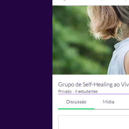
Grupo de Self-Healing ao Vi
Privado
·
6 estudantes
Discussão
Mídia