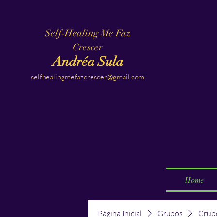
Self-Healing Me Faz
Crescer
Andréa Sula
selfhealingmefazcrescer@gmail.com
Home
Página Inicial
Grupos
Grupo