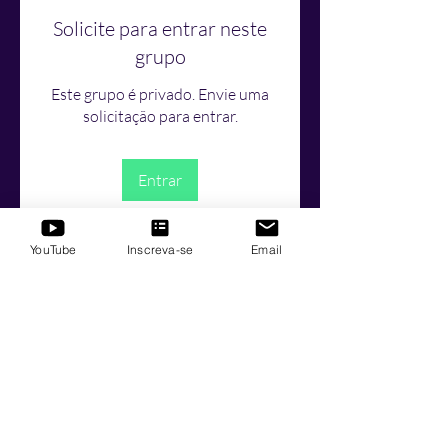
Solicite para entrar neste
grupo
Este grupo é privado. Envie uma
solicitação para entrar.
Entrar
YouTube
Inscreva-se
Email
Informações
Bem-vindo ao grupo! Você pode se
conectar com outros membros
...
Leia Mais