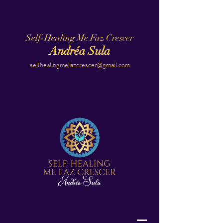
Self-Healing Me Faz Crescer
Andréa Sula
selfhealingmefazcrescer@gmail.com