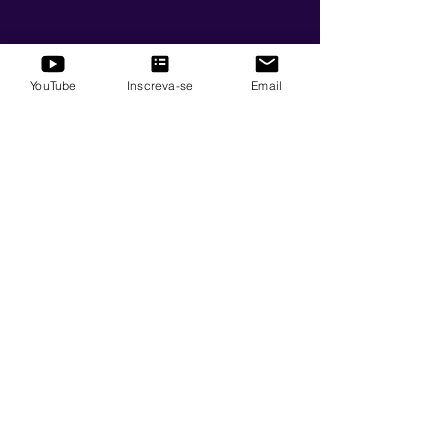
YouTube
Inscreva-se
Email
Exercício 3
A partir de amanhã,