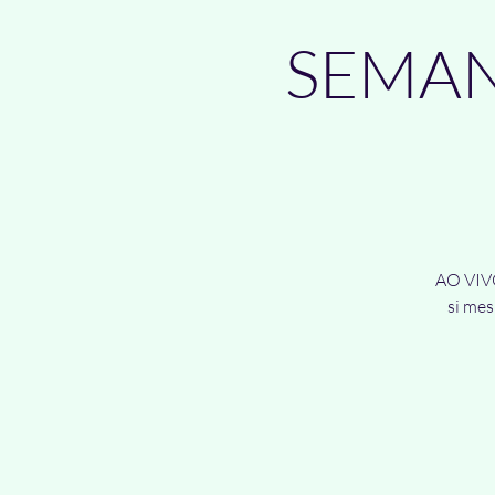
SEMAN
AO VIVO
si mes