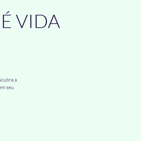
É VIDA
scubra a
 em seu