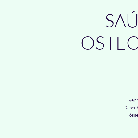
SAÚ
OSTEOP
Venh
Descub
óss