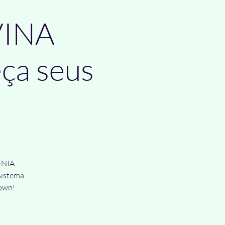
VINA
ça seus
ENIA.
sistema
own!