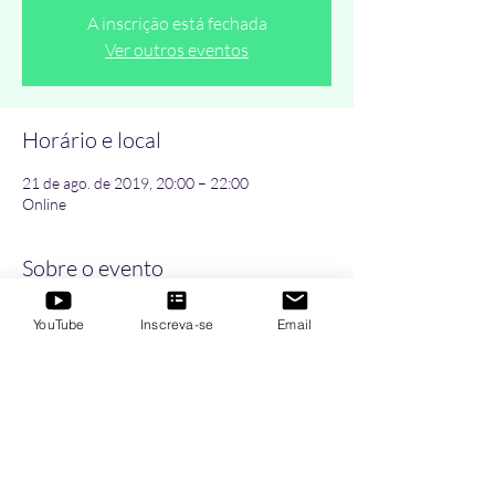
A inscrição está fechada
Ver outros eventos
Horário e local
21 de ago. de 2019, 20:00 – 22:00
Online
Sobre o evento
Curso Livre de Formação no Método Meir
YouTube
Inscreva-se
Email
Schneider Self-Healing - Nível 1
Compartilhe esse evento