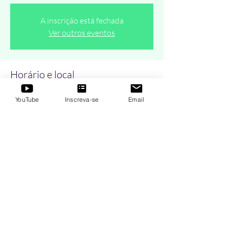
A inscrição está fechada
Ver outros eventos
Horário e local
28 de set. de 2020, 13:20 – 14:00
YouTube
Inscreva-se
Email
AO VIVO Online - Segundas e Quartas-Feiras
Compartilhe esse evento