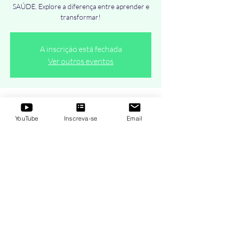
SAÚDE. Explore a diferença entre aprender e
transformar!
A inscrição está fechada
Ver outros eventos
Horário e local
YouTube
Inscreva-se
Email
26 de jan. de 2021, 19:00 – 20:00
AO VIVO Online - Terças e Quintas-Feiras
Compartilhe esse evento