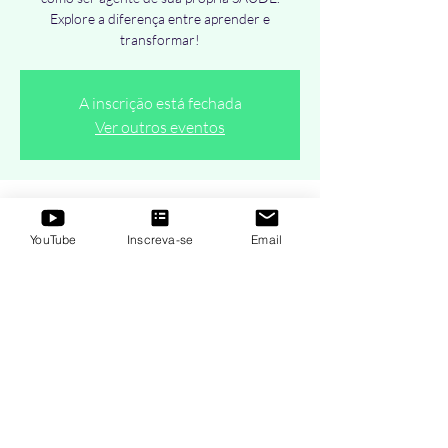
Explore a diferença entre aprender e
transformar!
A inscrição está fechada
Ver outros eventos
Horário e local
YouTube
Inscreva-se
Email
01 de abr. de 2021, 19:00 – 20:00
AO VIVO Online - Terças e Quintas-Feiras
Compartilhe esse evento