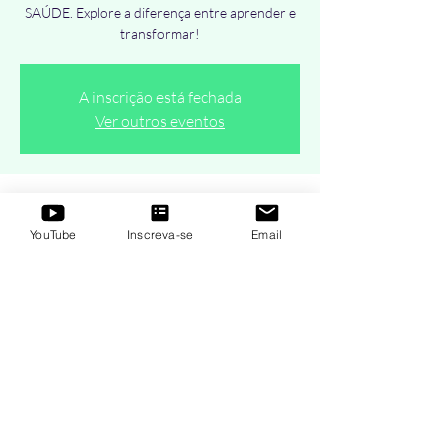
SAÚDE. Explore a diferença entre aprender e
transformar!
A inscrição está fechada
Ver outros eventos
Horário e local
YouTube
Inscreva-se
Email
21 de jan. de 2021, 19:00 – 20:00
AO VIVO Online - Terças e Quintas-Feiras
Compartilhe esse evento