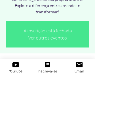
Explore a diferença entre aprender e
transformar!
A inscrição está fechada
Ver outros eventos
Horário e local
YouTube
Inscreva-se
Email
12 de abr. de 2021, 13:20 – 14:20 BRT
AO VIVO Online - Segundas e Quartas-Feiras
Compartilhe esse evento