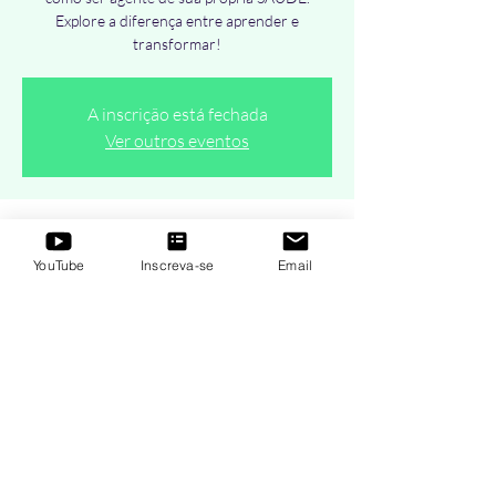
Explore a diferença entre aprender e
transformar!
A inscrição está fechada
Ver outros eventos
Horário e local
YouTube
Inscreva-se
Email
29 de mar. de 2021, 13:20 – 14:20 BRT
AO VIVO Online - Segundas e Quartas-Feiras
Compartilhe esse evento