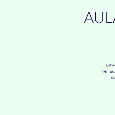
AULA
Devid
Venha p
Ex