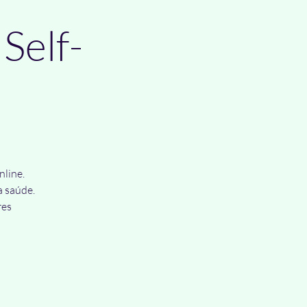
Self-
nline.
a saúde.
res