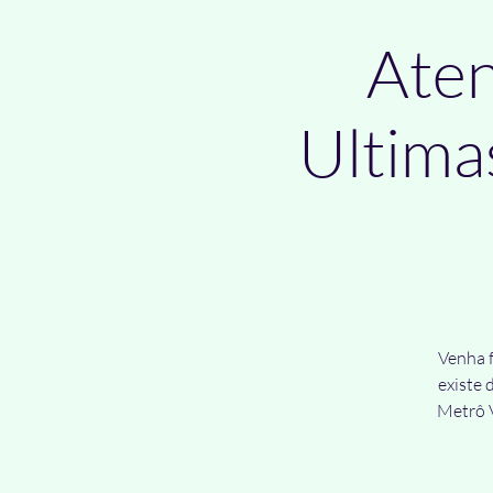
Aten
Ultima
Venha f
existe 
Metrô V