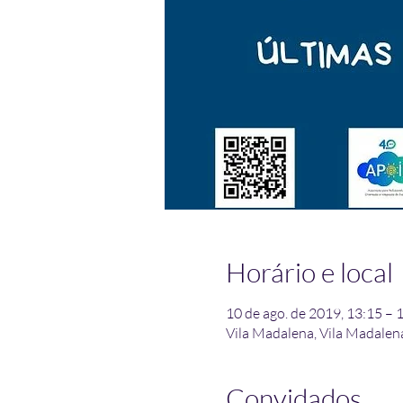
Horário e local
10 de ago. de 2019, 13:15 – 
Vila Madalena, Vila Madalena,
Convidados