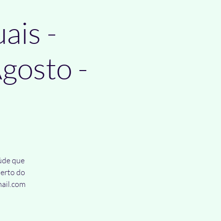
ais -
gosto -
aúde que
Perto do
mail.com