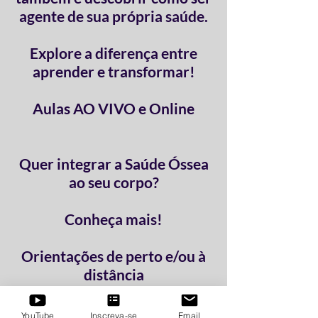
agente de sua própria saúde.
Explore a diferença entre
aprender e transformar!
Aulas AO VIVO e Online
Quer integrar a Saúde Óssea
ao seu corpo?
Conheça mais!
Orientações de perto e/ou à
distância
Aulas ao vivo e/ou gravadas
Você escolhe o que se encaixa
YouTube
Inscreva-se
Email