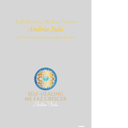
Self-Healing Me Faz Crescer
Andréa Sula
selfhealingmefazcrescer@gmail.com