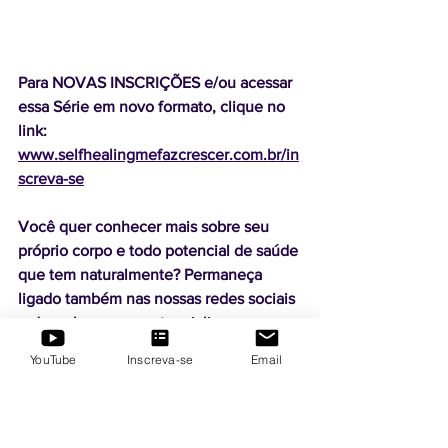
Para NOVAS INSCRIÇÕES e/ou acessar 
essa Série em novo formato, clique no 
link: 
www.selfhealingmefazcrescer.com.br/in
screva-se
Você quer conhecer mais sobre seu 
próprio corpo e todo potencial de saúde 
que tem naturalmente? Permaneça 
ligado também nas nossas redes sociais 
e descubra como potencializar sua 
saúde!
YouTube
Inscreva-se
Email
FACEBOOK:   
Self-Healing Me Faz 
Crescer
INSTAGRAM: 
@andreasula_selfhealing