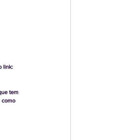
link: 
que tem 
a como 