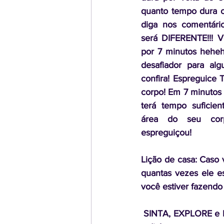
quanto tempo dura o
diga nos comentári
será DIFERENTE!!! 
por 7 minutos hehehe!
desafiador para al
confira! Espreguice
corpo! Em 7 minutos 
terá tempo suficien
área do seu cor
espreguiçou!
Lição de casa: Caso
quantas vezes ele es
você estiver fazendo
 SINTA, EXPLORE e DESCUBRA a si mesmo, trazendo mais saúde e bem estar para o seu dia 