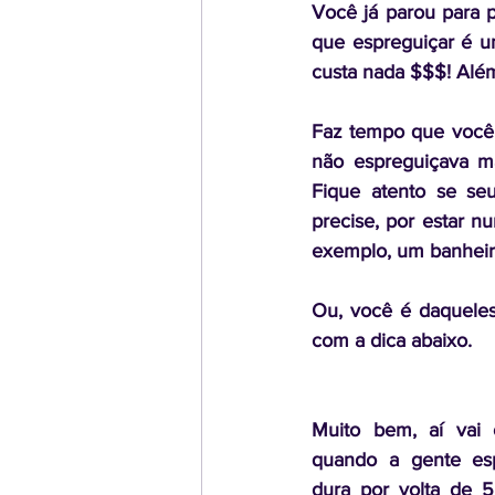
Você já parou para p
que espreguiçar é u
custa nada $$$! Além
Faz tempo que você 
não espreguiçava ma
Fique atento se se
precise, por estar n
exemplo, um banheiro
Ou, você é daqueles
com a dica abaixo.
Muito bem, aí vai 
quando a gente esp
dura por volta de 5