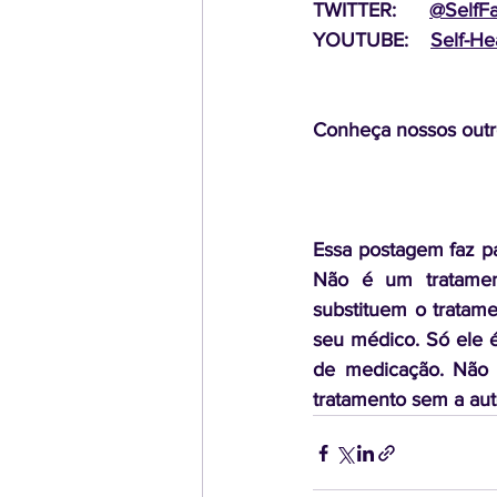
TWITTER:      
@SelfF
YOUTUBE:    
Self-He
Conheça nossos outro
Essa postagem faz pa
Não é um tratament
substituem o tratam
seu médico. Só ele é
de medicação. Não 
tratamento sem a aut