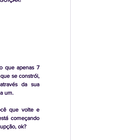
EGUIÇAR!
o que apenas 7 
ue se constrói, 
través da sua 
da um. 
cê que volte e 
está começando 
rupção, ok? 