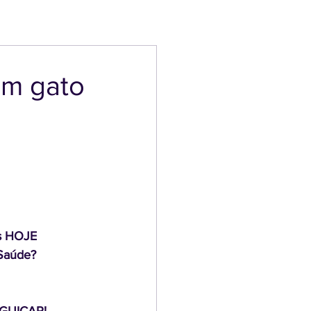
um gato
s HOJE 
Saúde? 