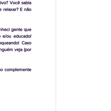
ivo? Você sabia 
 relaxar? E não 
heci gente que 
 e/ou educado! 
oqueando! Caso 
nguém veja (por 
ão complemente 