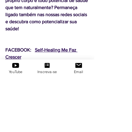
próprio corpo e todo potencial de saúde 
que tem naturalmente? Permaneça 
ligado também nas nossas redes sociais 
e descubra como potencializar sua 
saúde!
FACEBOOK:   
Self-Healing Me Faz 
Crescer
INSTAGRAM: 
@andreasula_selfhealing
TWITTER:      
@SelfFaz
YouTube
Inscreva-se
Email
YOUTUBE:    
Self-Healing Me Faz 
Crescer
Essa postagem faz parte de um projeto 
de 21 dias de educação e 
autoconhecimento corporal.  Não é um 